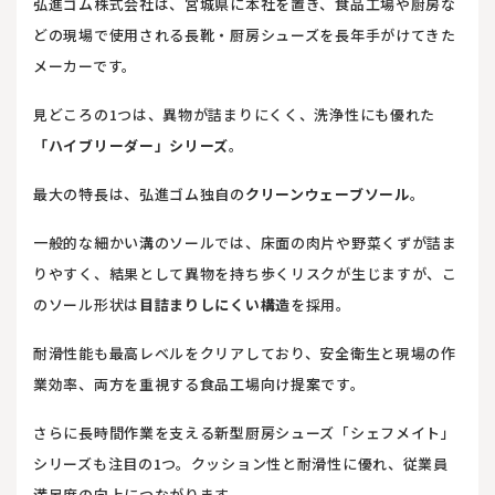
弘進ゴム株式会社は、宮城県に本社を置き、食品工場や厨房な
どの現場で使用される長靴・厨房シューズを長年手がけてきた
メーカーです。
見どころの1つは、異物が詰まりにくく、洗浄性にも優れた
「ハイブリーダー」シリーズ
。
最大の特長は、弘進ゴム独自の
クリーンウェーブソール
。
一般的な細かい溝のソールでは、床面の肉片や野菜くずが詰ま
りやすく、結果として異物を持ち歩くリスクが生じますが、こ
のソール形状は
目詰まりしにくい構造
を採用。
耐滑性能も最高レベルをクリアしており、安全衛生と現場の作
業効率、両方を重視する食品工場向け提案です。
さらに長時間作業を支える新型厨房シューズ「シェフメイト」
シリーズも注目の1つ。クッション性と耐滑性に優れ、従業員
満足度の向上につながります。