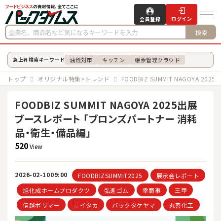
ログイン
会員登録
検索
油煙対策
キッチン
帳票管理クラウド
急上昇検索キーワード
トップ
オリジナル特集>トレンド
FOODBIZ SUMMIT NAGOY
FOODBIZ SUMMIT NAGOYA 2025出展
ブースレポート 「ブロンズパートナー 消耗
品・衛生・備品編」
520
View
2026-02-10
09:00
FOODBIZSUMMIT2025
展示会レポート
旭化成ホームプロダクツ
弘進ゴム
幸商事
三甲
信越ポリマー
ニイタカ
パックタケヤマ
丸善化工