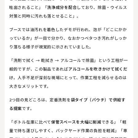
吐出
されること」「
洗浄成分を配合
しており、除菌・ウイルス
対策と同時に汚れも落とせること」。
ブースでは油汚れを着色したデモが行われ、泡が「どこにかか
っているか」が一目で分かり、なおかつベタつき汚れがしっか
り落ちる様子が視覚的に示されていました。
「洗剤で拭く → 乾拭き → アルコールで除菌」という工程が一
般的ですが、この製品であれば
アルコールを吹きかけて拭くだ
け
。人手不足が深刻な現場にとって、作業工程を減らせるのは
大きなメリットです。
2つ目の見どころは、定番洗剤を
袋タイプ（パウチ）で供給す
る提案
です。
「ボトル在庫に比べて
保管スペースを大幅に削減
できる」「軽
量で持ち運びしやすく、バックヤード作業の負担を軽減」「専