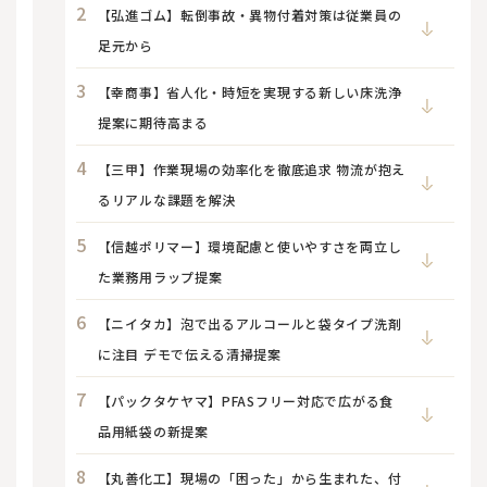
【弘進ゴム】転倒事故・異物付着対策は従業員の
足元から
【幸商事】省人化・時短を実現する新しい床洗浄
提案に期待高まる
【三甲】作業現場の効率化を徹底追求 物流が抱え
るリアルな課題を解決
【信越ポリマー】環境配慮と使いやすさを両立し
た業務用ラップ提案
【ニイタカ】泡で出るアルコールと袋タイプ洗剤
に注目 デモで伝える清掃提案
【パックタケヤマ】PFASフリー対応で広がる食
品用紙袋の新提案
【丸善化工】現場の「困った」から生まれた、付