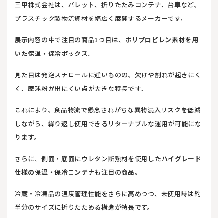
三甲株式会社は、パレット、折りたたみコンテナ、台車など、
プラスチック製物流資材を幅広く展開するメーカーです。
展示内容の中で注目の商品1つ目は、
ポリプロピレン素材を用
いた保温・保冷ボックス
。
見た目は発泡スチロールに近いものの、欠けや割れが起きにく
く、摩耗粉が出にくい点が大きな特長です。
これにより、食品物流で懸念されがちな異物混入リスクを低減
しながら、繰り返し使用できるリターナブルな運用が可能にな
ります。
さらに、側面・底面にウレタン断熱材を使用した
ハイグレード
仕様の保温・保冷コンテナ
も注目の商品。
冷蔵・冷凍品の温度管理性能をさらに高めつつ、未使用時は約
半分のサイズに折りたためる構造が特長です。