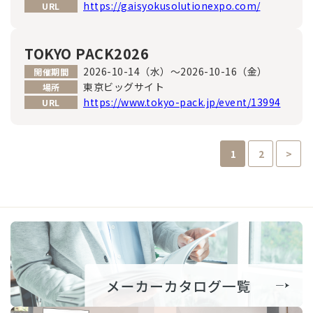
https://gaisyokusolutionexpo.com/
URL
TOKYO PACK2026
2026-10-14（水）～2026-10-16（金）
開催期間
東京ビッグサイト
場所
https://www.tokyo-pack.jp/event/13994
URL
1
2
>