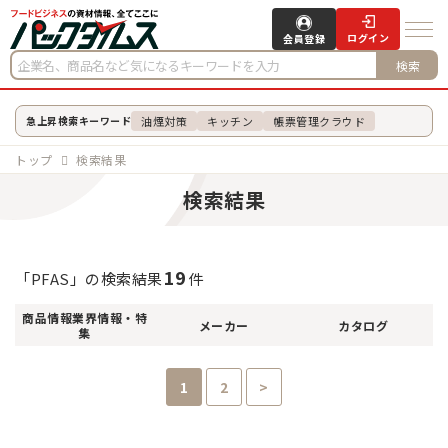
ログイン
会員登録
検索
油煙対策
キッチン
帳票管理クラウド
急上昇検索キーワード
トップ
検索結果
検索結果
19
「PFAS」の検索結果
件
商品情報
業界情報・特
メーカー
カタログ
集
1
2
>