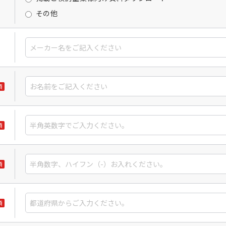
その他
須
須
須
須