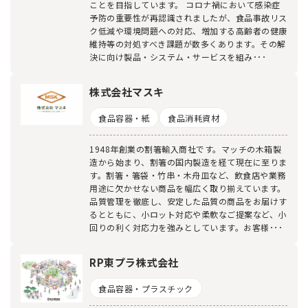
ことを目指しています。 コロナ禍において感染症
予防の重要性が再認識されましたが、食品事故リス
ク低減や環境問題への対応、増加する高齢者の健康
維持等の対処すべき課題が数多くあります。その解
決に向け製品・システム・サービスを組み･･･
株式会社マスキ
食品容器・紙
食品消耗資材
1948年創業の割箸輸入商社です。マッチの木箱製
造から始まり、割箸の国内製造を経て現在に至りま
す。割箸・箸袋・竹串・木舟皿など、飲食店や業務
用途に欠かせない商品を幅広く取り揃えています。
品質管理を徹底し、安定した品質の商品をお届けす
るとともに、小ロット対応や柔軟なご提案など、小
回りの利く対応力を強みとしています。お客様･･･
RP東プラ株式会社
食品容器・プラスチック