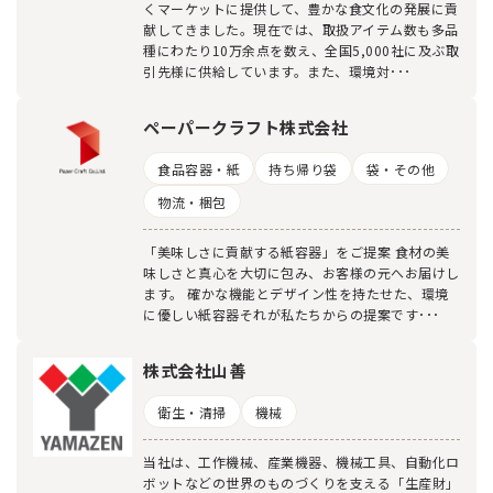
くマーケットに提供して、豊かな食文化の発展に貢
献してきました。現在では、取扱アイテム数も多品
種にわたり10万余点を数え、全国5,000社に及ぶ取
引先様に供給しています。また、環境対･･･
ペーパークラフト株式会社
食品容器・紙
持ち帰り袋
袋・その他
物流・梱包
「美味しさに貢献する紙容器」をご提案 食材の美
味しさと真心を大切に包み、お客様の元へお届けし
ます。 確かな機能とデザイン性を持たせた、環境
に優しい紙容器それが私たちからの提案です･･･
株式会社山善
衛生・清掃
機械
当社は、工作機械、産業機器、機械工具、自動化ロ
ボットなどの世界のものづくりを支える「生産財」