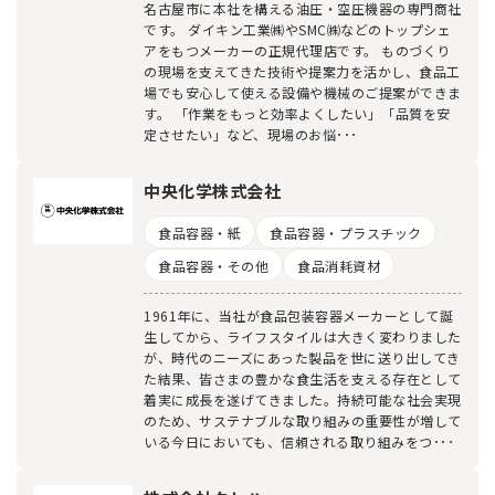
名古屋市に本社を構える油圧・空圧機器の専門商社
です。 ダイキン工業㈱やSMC㈱などのトップシェ
アをもつメーカーの正規代理店です。 ものづくり
の現場を支えてきた技術や提案力を活かし、食品工
場でも安心して使える設備や機械のご提案ができま
す。 「作業をもっと効率よくしたい」「品質を安
定させたい」など、現場のお悩･･･
中央化学株式会社
食品容器・紙
食品容器・プラスチック
食品容器・その他
食品消耗資材
1961年に、当社が食品包装容器メーカーとして誕
生してから、ライフスタイルは大きく変わりました
が、時代のニーズにあった製品を世に送り出してき
た結果、皆さまの豊かな食生活を支える存在として
着実に成長を遂げてきました。持続可能な社会実現
のため、サステナブルな取り組みの重要性が増して
いる今日においても、信頼される取り組みをつ･･･