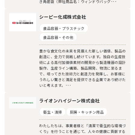
き角底袋（弊社商品名：ウィンドウバッグ･･･
シーピー化成株式会社
食品容器・プラスチック
食品容器・その他
豊かな食文化の未来を見据えた新しい価値、製品の
創造に、全力で挑戦し続けています。独自の生産技
術による高付加価値素材の開発から製造機器の設計
製作、生産ライン構築、製品開発、物流に至るま
で、培ってきた技術力と創造力を発揮し、お客様に
うれしい驚きと満足を提供できる企業であり続けた
いと考えます。･･･
ライオンハイジーン株式会社
衛生・清掃
厨房・キッチン用品
わたしたちは、事業者様と「清潔で衛生的な環境づ
くり」を行うことを通じて、人々の健康に貢献する