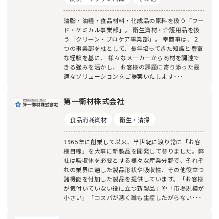
油脂・油糧・食品材料・化成品の原料を扱う「フー
ド・ケミカル事業部」。 衛生資材・介護用品を扱
う「クリーン・プロケア事業部」。 幸商事は、２
つの事業部を柱として、長年培ってきた知識と豊富
な経験を基に、 様々なメーカーから商材を調達で
きる強みを活かし、 お客様の課題に寄り添った最
適なソリューションをご提案いたします･･･
第一衛材株式会社
食品消耗資材
衛生・清掃
1965年に創業して以来、半世紀に渡り常に「お客
様目線」を大事に新製品を開発して参りました。弊
社は吸収体を必要とする様々な産業分野で、それぞ
れの業界に適した製品形状や吸収性、その他役立つ
諸機能を付加した製品を提供しています。「お客様
が気付いていない役に立つ新製品」や「市場規模が
小さい」「コスパが悪く誰も生産したがらない･･･