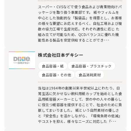
スーパー・CVSなどで使う食品および青果物向けパ
ッケージを取り扱う事業部です。 紙やフィルムを
中心とした独創的な「製袋品」を得意とし、お客様
の様々な要望にお応えするべく、自社工場および複
数の協力工場で生産対応。それぞれ適性に応じ た
組み立てが可能なため、QCDバランスに優れた機
能性ある製品を安定供給することができ･･･
株式会社日本デキシー
食品容器・紙
食品容器・プラスチック
食品容器・その他
食品消耗資材
当社は1964年の創業以来半世紀以上にわたり、日
常生活に欠かせない飲料用紙カップを始めとした食
品用紙容器メーカーとして、世の中の人々の暮らし
に役立つ紙容器を提供することで、社会のために貢
献してまいりました。 紙という自然素材の優しさ
と『安全性』を活かしながら、『環境負荷の低減』
やコストを抑え、様々なニーズに対応した『･･･