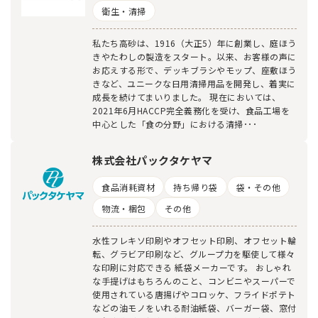
衛生・清掃
私たち高砂は、1916（大正5）年に創業し、庭ほう
きやたわしの製造をスタート。以来、お客様の声に
お応えする形で、デッキブラシやモップ、座敷ほう
きなど、ユニークな日用清掃用品を開発し、着実に
成長を続けてまいりました。 現在においては、
2021年6月HACCP完全義務化を受け、食品工場を
中心とした「食の分野」における清掃･･･
株式会社パックタケヤマ
食品消耗資材
持ち帰り袋
袋・その他
物流・梱包
その他
水性フレキソ印刷やオフセット印刷、オフセット輪
転、グラビア印刷など、グループ力を駆使して様々
な印刷に対応できる 紙袋メーカーです。 おしゃれ
な手提げはもちろんのこと、コンビニやスーパーで
使用されている唐揚げやコロッケ、フライドポテト
などの油モノをいれる耐油紙袋、バーガー袋、窓付