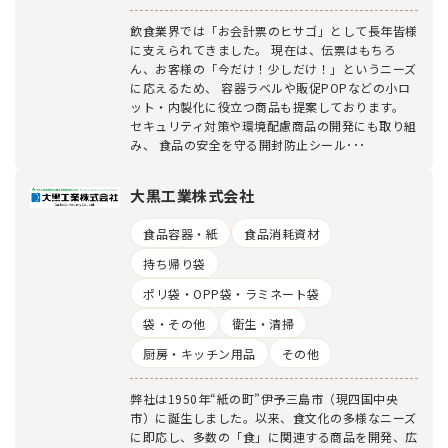
飲食業界では「お会計票のヒサゴ」として長年皆様
に支えられてきました。 現在は、伝票はもちろ
ん、お客様の「今だけ！少しだけ！」というニーズ
に応えるため、 容器ラベルや販促POPなどの小ロ
ット・内製化に役立つ商品も提案しております。
セキュリティ対策や環境配慮商品の開発にも取り組
み、 食品の安全を守る開封防止シール･･･
大黒工業株式会社
食品容器・紙
食品消耗資材
持ち帰り袋
ポリ袋・OPP袋・ラミネート袋
袋・その他
衛生・清掃
厨房・キッチン用品
その他
弊社は1950年“紙の町”伊予三島市（現四国中央
市）に誕生しました。以来、食文化の多様なニーズ
に即応し、多数の「食」に関連する商品を開発、広