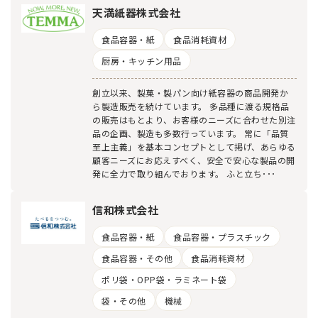
天満紙器株式会社
食品容器・紙
食品消耗資材
厨房・キッチン用品
創立以来、製菓・製パン向け紙容器の商品開発か
ら製造販売を続けています。 多品種に渡る規格品
の販売はもとより、お客様のニーズに合わせた別注
品の企画、製造も多数行っています。 常に「品質
至上主義」を基本コンセプトとして掲げ、あらゆる
顧客ニーズにお応えすべく、安全で安心な製品の開
発に全力で取り組んでおります。 ふと立ち･･･
信和株式会社
食品容器・紙
食品容器・プラスチック
食品容器・その他
食品消耗資材
ポリ袋・OPP袋・ラミネート袋
袋・その他
機械