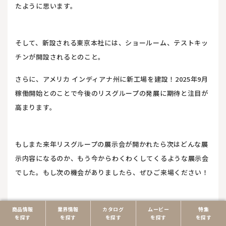
たように思います。
そして、新設される東京本社には、ショールーム、テストキッ
チンが開設されるとのこと。
さらに、アメリカ インディアナ州に新工場を建設！2025年9月
稼働開始とのことで今後のリスグループの発展に期待と注目が
高まります。
もしまた来年リスグループの展示会が開かれたら次はどんな展
示内容になるのか、もう今からわくわくしてくるような展示会
でした。もし次の機会がありましたら、ぜひご来場ください！
また、パックタイムスではリスパック株式会社の新商品や話題
商品情報
業界情報
カタログ
ムービー
特集
を探す
を探す
を探す
を探す
を探す
商品の情報を随時更新中です。