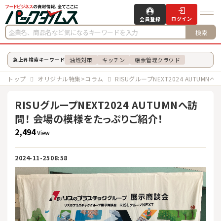
ログイン
会員登録
検索
油煙対策
キッチン
帳票管理クラウド
急上昇検索キーワード
トップ
オリジナル特集>コラム
RISUグループNEXT2024 AUTU
RISUグループNEXT2024 AUTUMNへ訪
問！ 会場の模様をたっぷりご紹介！
2,494
View
2024-11-25
08:58