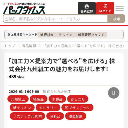
ログイン
会員登録
検索
油煙対策
キッチン
帳票管理クラウド
急上昇検索キーワード
トップ
商品情報
「加工力×提案力で“選べる”を広げる」 株式会社
「加工力×提案力で“選べる”を広げる」 株
式会社九州紙工の魅力をお届けします！
439
View
2026-03-16
09:00
株式会社九州紙工
九州紙工
紙製品
木製品
おしぼり
紙ナフキン
カトラリー
脱プラスチック
サステナブル素材
消耗品
環境配慮