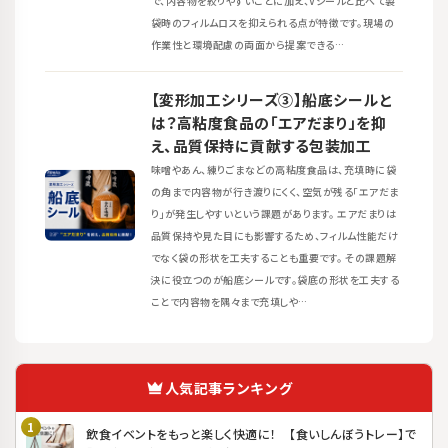
で、内容物を絞りやすいことに加え、Vシールと比べて製
袋時のフィルムロスを抑えられる点が特徴です。現場の
作業性と環境配慮の両面から提案できる…
【変形加工シリーズ③】船底シールと
は？高粘度食品の「エアだまり」を抑
え、品質保持に貢献する包装加工
味噌やあん、練りごまなどの高粘度食品は、充填時に袋
の角まで内容物が行き渡りにくく、空気が残る「エアだま
り」が発生しやすいという課題があります。 エアだまりは
品質保持や見た目にも影響するため、フィルム性能だけ
でなく袋の形状を工夫することも重要です。 その課題解
決に役立つのが船底シールです。袋底の形状を工夫する
ことで内容物を隅々まで充填しや…
人気記事ランキング
飲食イベントをもっと楽しく快適に！ 【食いしんぼうトレー】で