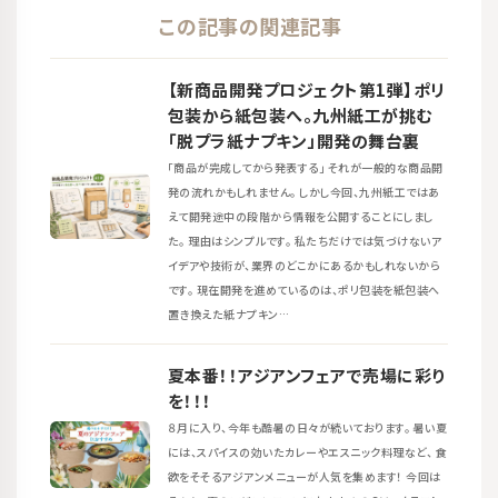
この記事の関連記事
【新商品開発プロジェクト第1弾】ポリ
包装から紙包装へ。九州紙工が挑む
「脱プラ紙ナプキン」開発の舞台裏
「商品が完成してから発表する」 それが一般的な商品開
発の流れかもしれません。 しかし今回、九州紙工ではあ
えて開発途中の段階から情報を公開することにしまし
た。 理由はシンプルです。 私たちだけでは気づけないア
イデアや技術が、業界のどこかにあるかもしれないから
です。 現在開発を進めているのは、ポリ包装を紙包装へ
置き換えた紙ナプキン…
夏本番！！アジアンフェアで売場に彩り
を！！！
８月に入り、今年も酷暑の日々が続いております。 暑い夏
には、スパイスの効いたカレーやエスニック料理など、 食
欲をそそるアジアンメニューが人気を集めます！ 今回は