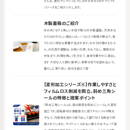
そんな、夏のアジアンフェアにおすすめのＳＭＰクラフト
シリーズをご紹介いたします。
木製重箱のご紹介
木のぬくもりと美しい木目が魅力の木製重箱。 天然木な
らではのやさしい風合いは、一つひとつ表情が異なり、使
うたびに特別な愛着が生まれます。おせち料理はもちろ
ん、お花見や運動会、お祝いの席、おもてなし、普段のお
弁当まで、料理を美しく引き立て、食卓を華やかに演出し
ます 大切な人と囲む食卓に、季節の彩りを詰め込んで。
暮らしに寄り添い、世代を超えて受…
【変形加工シリーズ④】作業しやすさと
フィルムロス削減を両立。斜め三角シ
ールの特徴と提案ポイント
「斜め三角シール」は、袋の底部を斜めにシールした変形
加工です。回転寿司の軍艦巻きに使うチャンジャや明太
子など、内容物を袋から絞り出して盛り付ける用途で採
用されています。 サイドシールのない柔らかなチューブ袋