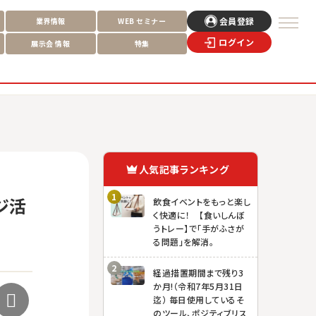
会員登録
業界情報
WEB
セミナー
ログイン
展示会
情報
特集
人気記事ランキング
ジ活
飲食イベントをもっと楽し
く快適に！ 【食いしんぼ
うトレー】で「手がふさが
る問題」を解消。
経過措置期間まで残り3
か月!（令和7年5月31日
迄） 毎日使用しているそ
のツール、ポジティブリス