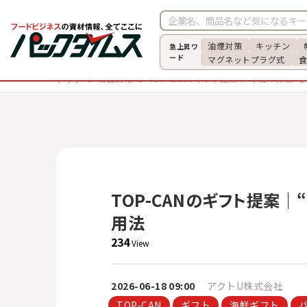
油煙対策
キッチン
急上昇ワ
ード
マグネットプラグ式
商品情報
TOP-CANのギフト提案｜“中身＋体験
トップ
TOP-CANのギフト提案
用法
234
View
2026-06-18
09:00
アクトU株式会社
TOP-CAN
ギフト
海鮮ギフト