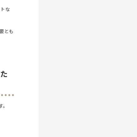
ートな
要とも
見た
す。