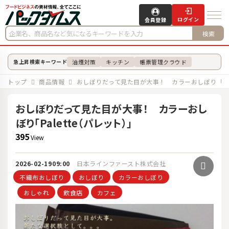
ログイン
会員登録
検索
油煙対策
キッチン
帳票管理クラウド
急上昇検索キーワード
トップ
商品情報
おしぼりだって見た目が大事！ カラーおしぼり「Pal
おしぼりだって見た目が大事！ カラーおし
ぼり「Palette（パレット）」
395
View
2026-02-19
09:00
日本ラインファースト株式会社
不織布おしぼり
おしぼり
カラーおしぼり
おしゃれ
飲食店
カフェ