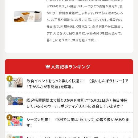
らではのやさしい風合いは、一つひとつ表情が異なり、使
うたびに特別な愛着が生まれます。おせち料理はもちろ
ん、お花見や運動会、お祝いの席、おもてなし、普段のお
弁当まで、料理を美しく引き立て、食卓を華やかに演出し
ます 大切な人と囲む食卓に、季節の彩りを詰め込んで。
暮らしに寄り添い、世代を超えて受…
人気記事ランキング
飲食イベントをもっと楽しく快適に！ 【食いしんぼうトレー】で
「手がふさがる問題」を解消。
経過措置期間まで残り3か月!（令和7年5月31日迄） 毎日使用
しているそのツール、ポジティブリストに適合していますか？
シーズン到来！ 中村では実は「氷カップ」の取り扱いがありま
す！