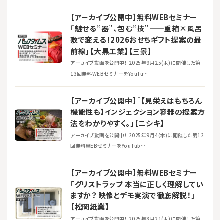
【アーカイブ公開中】無料WEBセミナー
「魅せる“器”、包む“技”——重箱×風呂
敷で変える！2026おせちギフト提案の最
前線」【大黒工業】【三景】
アーカイブ動画を公開中！ 2025年9月25(木)に開催した第
13回無料WEBセミナーをYouTu…
【アーカイブ公開中】「【見栄えはもちろん
機能性も】インジェクション容器の提案方
法をわかりやすく。」【ニシキ】
アーカイブ動画を公開中！ 2025年9月4(木)に開催した第12
回無料WEBセミナーをYouTub…
【アーカイブ公開中】無料WEBセミナー
「グリストラップ 本当に正しく理解してい
ますか？ 映像とデモ実演で徹底解説！」
【松岡紙業】
アーカイブ動画を公開中！ 2025年8月21(木)に開催した第