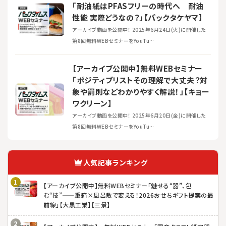
「耐油紙はPFASフリーの時代へ 耐油
性能 実際どうなの？」【パックタケヤマ】
アーカイブ動画を公開中！ 2025年6月24日(火)に開催した
第8回無料WEBセミナーをYouTu…
【アーカイブ公開中】無料WEBセミナー
「ポジティブリストその理解で大丈夫？対
象や罰則などわかりやすく解説！」【キョー
ワクリーン】
アーカイブ動画を公開中！ 2025年6月20日(金)に開催した
第8回無料WEBセミナーをYouTu…
人気記事ランキング
【アーカイブ公開中】無料WEBセミナー「魅せる“器”、包
む“技”——重箱×風呂敷で変える！2026おせちギフト提案の最
前線」【大黒工業】【三景】