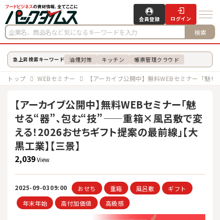
ログイン
会員登録
検索
油煙対策
キッチン
帳票管理クラウド
急上昇検索キーワード
トップ
WEBセミナー
【アーカイブ公開中】無料WEBセミナー「魅せる
【アーカイブ公開中】無料WEBセミナー「魅
せる“器”、包む“技”——重箱×風呂敷で変
える！2026おせちギフト提案の最前線」【大
黒工業】【三景】
2,039
View
2025-09-03
09:00
おせち
重箱
風呂敷
ギフト
年末年始
高付加価値
高級感