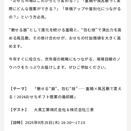
「おせち市場はこれからどう変わる？」「重箱や風呂敷って実
際にどんな提案ができる？」「単価アップや差別化につながる
の？」という方必見。
“魅せる器”として進化を続ける重箱と、“包む技”で演出力を高
める風呂敷。その掛け合わせが、おせちの付加価値を大きく高
めます。
今年すぐに役立ち、次年度の戦略にもつながる、現場目線のノ
ウハウをたっぷりお届けします。ぜひご参加ください。
【テーマ】
「魅せる“器”、包む“技”——重箱×風呂敷で変え
る！2026おせちギフト提案の最前線」
【ゲスト】
大黒工業株式会社＆株式会社三景
【日時】
2025年9月25日(木) 16:30～17:15