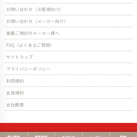
お問い合わせ（お客様向け）
お問い合わせ（メーカー向け）
掲載ご検討のメーカー様へ
FAQ（よくあるご質問）
サイトマップ
プライバシーポリシー
利用規約
会員規約
会社概要
© パックタイムス All Rights Reserved.
商品情報
業界情報
カタログ
ムービー
特集