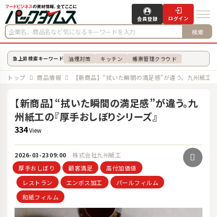
ログイン
会員登録
検索
油煙対策
キッチン
帳票管理クラウド
急上昇検索キーワード
トップ
商品情報
【新商品】“拭いた瞬間の満足感”が違う。九州紙工
【新商品】“拭いた瞬間の満足感”が違う。九
州紙工の『厚手おしぼりシリーズ』
334
View
2026-03-23
09:00
株式会社九州紙工
厚手おしぼり
顧客満足
高付加価値
レストラン
エンボス加工
パールフィルム
和紙フィルム