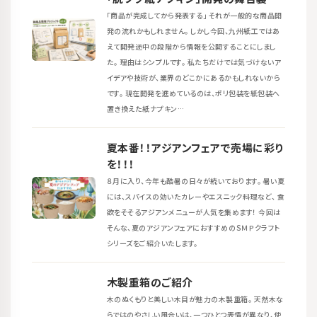
「商品が完成してから発表する」 それが一般的な商品開
発の流れかもしれません。 しかし今回、九州紙工ではあ
えて開発途中の段階から情報を公開することにしまし
た。 理由はシンプルです。 私たちだけでは気づけないア
イデアや技術が、業界のどこかにあるかもしれないから
です。 現在開発を進めているのは、ポリ包装を紙包装へ
置き換えた紙ナプキン…
夏本番！！アジアンフェアで売場に彩り
を！！！
８月に入り、今年も酷暑の日々が続いております。 暑い夏
には、スパイスの効いたカレーやエスニック料理など、 食
欲をそそるアジアンメニューが人気を集めます！ 今回は
そんな、夏のアジアンフェアにおすすめのＳＭＰクラフト
シリーズをご紹介いたします。
木製重箱のご紹介
木のぬくもりと美しい木目が魅力の木製重箱。 天然木な
らではのやさしい風合いは、一つひとつ表情が異なり、使