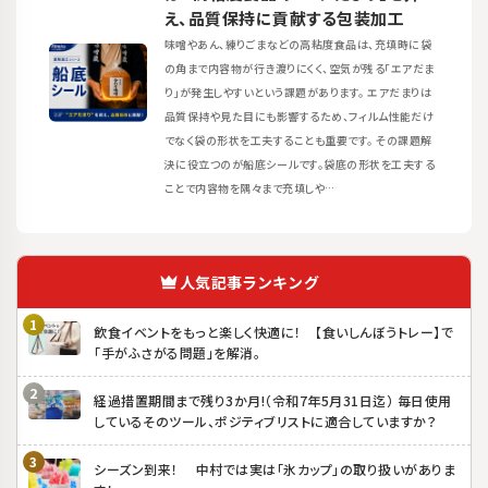
え、品質保持に貢献する包装加工
味噌やあん、練りごまなどの高粘度食品は、充填時に袋
の角まで内容物が行き渡りにくく、空気が残る「エアだま
り」が発生しやすいという課題があります。 エアだまりは
品質保持や見た目にも影響するため、フィルム性能だけ
でなく袋の形状を工夫することも重要です。 その課題解
決に役立つのが船底シールです。袋底の形状を工夫する
ことで内容物を隅々まで充填しや…
人気記事ランキング
飲食イベントをもっと楽しく快適に！ 【食いしんぼうトレー】で
「手がふさがる問題」を解消。
経過措置期間まで残り3か月!（令和7年5月31日迄） 毎日使用
しているそのツール、ポジティブリストに適合していますか？
シーズン到来！ 中村では実は「氷カップ」の取り扱いがありま