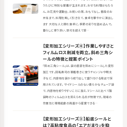
うたびに特別な愛着が生まれます。おせち料理はもちろ
ん、お花見や運動会、お祝いの席、おもてなし、普段のお
弁当まで、料理を美しく引き立て、食卓を華やかに演出し
ます 大切な人と囲む食卓に、季節の彩りを詰め込んで。
暮らしに寄り添い、世代を超えて受…
【変形加工シリーズ④】作業しやすさと
フィルムロス削減を両立。斜め三角シ
ールの特徴と提案ポイント
「斜め三角シール」は、袋の底部を斜めにシールした変形
加工です。回転寿司の軍艦巻きに使うチャンジャや明太
子など、内容物を袋から絞り出して盛り付ける用途で採
用されています。 サイドシールのない柔らかなチューブ袋
で、内容物を絞りやすいことに加え、Vシールと比べて製
袋時のフィルムロスを抑えられる点が特徴です。現場の
作業性と環境配慮の両面から提案できる…
【変形加工シリーズ③】船底シールと
は？高粘度食品の「エアだまり」を抑