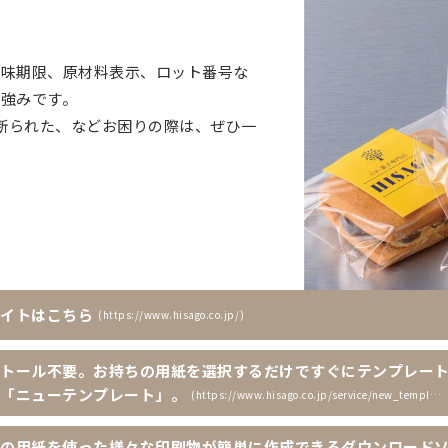
、賞味期限、原材料表示、ロット番号な
も強みです。
断られた、などお困りの際は、ぜひ一
イトはこちら
https://www.hisago.co.jp/
トール不要。お持ちの用紙を選択するだけですぐにテンプレー
「ニューテンプレート」。
https://www.hisago.co.jp/service/new_template/
の用紙を使った様々な印刷物が簡単に作成できるダウンロード