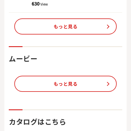
す。 見どころとしては、季節商品・熱中症対策商材に
630
View
なります。 見て・触って・感じてをコンセプトにして
おりますので、是非ともご来場ください！！ 土曜日
は、ふれあい動物園・ピエロなどお子様向けのイベン
トも盛りだくさんになります。
もっと見る
ムービー
もっと見る
カタログはこちら