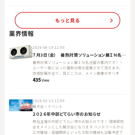
ケースが付属 ★工具不要！簡単にホースの接続が可能
です。 ★ホースは必要長さにカット出来ます。 ★外装
は収納ケースとしても使用可能です。
もっと見る
業界情報
2026-06-19 12:00
７月3日（金） 暑熱対策ソリューション展ＩＮ名古屋 １０：００～１６：００
暑熱対策ソリューション展ＩＮ名古屋の案内です！！
ユーザー様に沿った暑熱対策を提案させて頂きます。
体感型展示会で、見どころは、メイン画像のオリオ
ン：クールストライカーです。 酷暑対策空調機が新登
435
View
場します。取付エリアを強冷風で確実に冷却します。実
際に冷風を体感してください！！ 場所：名古屋市工業
研究所 名古屋市熱田区六番３－４－４１ 無料駐車場
あります！！
2026-05-13 12:00
展示会・イベント
２０２６年中部どてらい市のお知らせ
弊社主催の中部どてらい市のお知らせです！ 現場即売
会をメインとした展示会になります ハンドツールから
工作機械・設備関係といった大型の機械も出展予定で