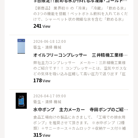
５台限定！！飲める氷が作れる冷凍庫「コールドマジック」の紹介です！！
【新商品】 業界初※ の「冷凍」「冷蔵」「飲める氷」
の3つの機能を搭載！ペットボトル飲料を入れておくだ
けで、シャーベット状の微細な氷を含む「飲める氷」
を手軽に作れる冷凍庫です。 今期完売ですが、５台の
241
View
み現状在庫あります！！
2026-06-18 12:00
衛生・清掃 機械
オイルフリーコンプレッサー 三井精機工業様の紹介です！！
弊社主力コンプレッサー メーカー：三井精機工業様
のご紹介です！！ コンプレッサーとは、空気やガスな
どの気体を吸い込み圧縮して高い圧力で送り出す「圧
縮機」であり 工場設備などで圧縮空気や冷媒を供給す
178
View
るために使われる装置です。 食品工場では、オイルを
使用しないオイルフリーコンプレッサーを導入される
ケースが多々あり、 その中でも新商品：オイルを一切
2026-04-17 09:00
使用しないクリーンエアのスクロールコンプレッサ
衛生・清掃 機械
Ｄ－ESCALを紹介させていただきます。
水中ポンプ 主力メーカー 寺田ポンプのご紹介です！！
食品工場向けの製品におきまして、「工場での排水用
ポンプ」を推奨させて頂きます。 ※水中ポンプ（2種
類）＋サニーホース＋カムロック＋収納ケース付※補
足：レバー式カップリング、サニーホース20ｍ、収納
315
View