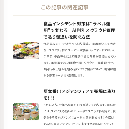
この記事の関連記事
食品インシデント対策は“ラベル運
用”で変わる｜AI判別×クラウド管理
で貼り間違いを防ぐ方法
食品事故の中でも「ラベル貼り間違い」は依然として大き
なリスクです。 特にスーパーや惣菜バックヤードでは、人
手不足・多品種化により確認作業の限界が見え始めてい
ます。 本記事では、AI画像判別・クラウド一元管理・ラベ
ル発行の仕組みを組み合わせた対策について、現場課題
から提案トークまで整理します。
夏本番！！アジアンフェアで売場に彩り
を！！！
８月に入り、今年も酷暑の日々が続いております。 暑い夏
には、スパイスの効いたカレーやエスニック料理など、 食
欲をそそるアジアンメニューが人気を集めます！ 今回は
そんな、夏のアジアンフェアにおすすめのＳＭＰクラフト