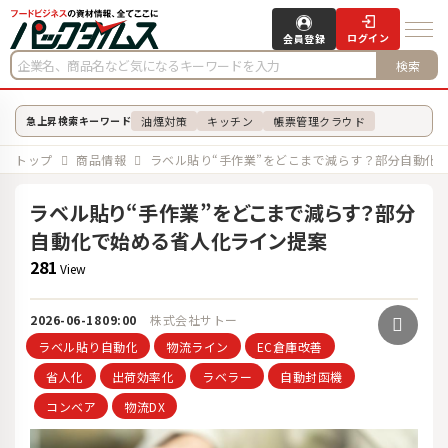
ログイン
会員登録
検索
油煙対策
キッチン
帳票管理クラウド
急上昇検索キーワード
トップ
商品情報
ラベル貼り“手作業”をどこまで減らす？部分自動化
ラベル貼り“手作業”をどこまで減らす？部分
自動化で始める省人化ライン提案
281
View
2026-06-18
09:00
株式会社サトー
ラベル貼り自動化
物流ライン
EC倉庫改善
省人化
出荷効率化
ラベラー
自動封函機
コンベア
物流DX