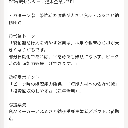
EC物流センター／通販企業／3PL
・パターン②：繁忙期の波動が大きい食品・ふるさと納
税関連
◎営業トーク
「繁忙期だけ人を増やす運用は、採用や教育の負担が大
きくなりがちです。
部分自動化であれば、平常時でも無駄にならず、ピーク
時の処理能力も底上げできます。」
◎提案ポイント
「ピーク時の処理能力確保」「短期人材への依存低減」
「投資回収のしやすさ（通年活用）」
◎提案先
食品メーカー／ふるさと納税受託事業者／ギフト出荷拠
点