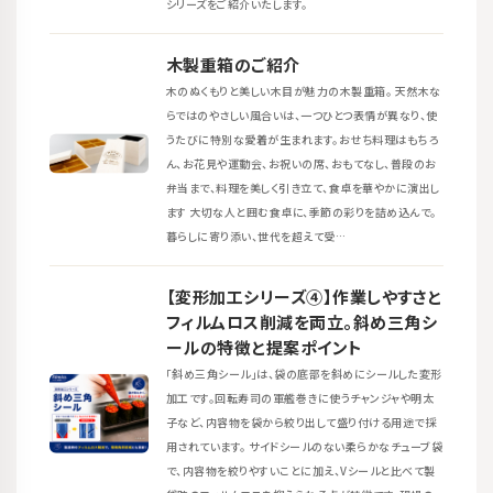
シリーズをご紹介いたします。
木製重箱のご紹介
木のぬくもりと美しい木目が魅力の木製重箱。 天然木な
らではのやさしい風合いは、一つひとつ表情が異なり、使
うたびに特別な愛着が生まれます。おせち料理はもちろ
ん、お花見や運動会、お祝いの席、おもてなし、普段のお
弁当まで、料理を美しく引き立て、食卓を華やかに演出し
ます 大切な人と囲む食卓に、季節の彩りを詰め込んで。
暮らしに寄り添い、世代を超えて受…
【変形加工シリーズ④】作業しやすさと
フィルムロス削減を両立。斜め三角シ
ールの特徴と提案ポイント
「斜め三角シール」は、袋の底部を斜めにシールした変形
加工です。回転寿司の軍艦巻きに使うチャンジャや明太
子など、内容物を袋から絞り出して盛り付ける用途で採
用されています。 サイドシールのない柔らかなチューブ袋
で、内容物を絞りやすいことに加え、Vシールと比べて製