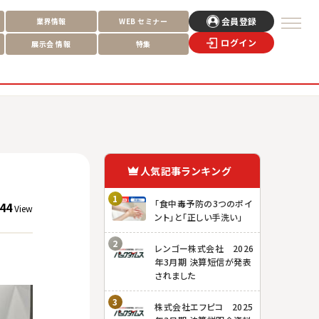
会員登録
業界情報
WEB
セミナー
ログイン
展示会
情報
特集
人気記事ランキング
「食中毒予防の3つのポイ
44
View
ント」と「正しい手洗い」
レンゴー株式会社 2026
年3月期 決算短信が発表
されました
株式会社エフピコ 2025