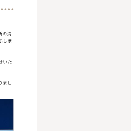
所の清
示しま
せいた
りまし