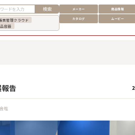
検索
メーカー
商品情報
カタログ
ムービー
帳票管理クラウド
食品容器
出展報告
2
会社