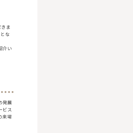
だきま
間とな
紹介い
の発展
ービス
の来場