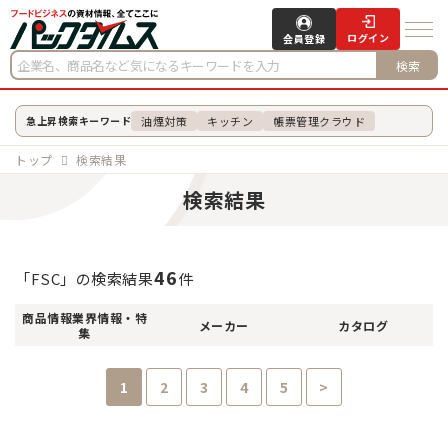
ログイン
会員登録
検索
油煙対策
キッチン
帳票管理クラウド
急上昇検索キーワード
トップ
検索結果
検索結果
46
「FSC」の検索結果
件
商品情報
業界情報・特
メーカー
カタログ
集
1
2
3
4
5
>