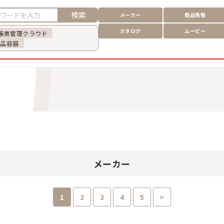
検索
メーカー
商品情報
カタログ
ムービー
帳票管理クラウド
食品容器
メーカー
1
2
3
4
5
>