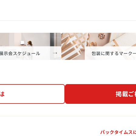
は
掲載ご
パックタイムス