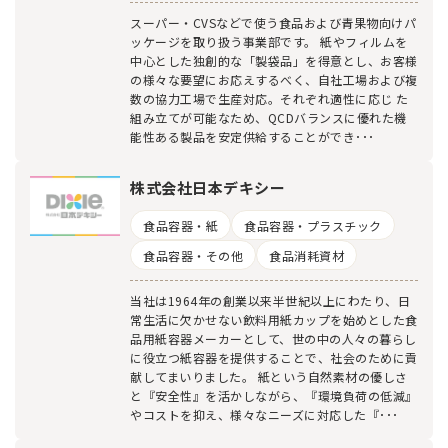
スーパー・CVSなどで使う食品および青果物向けパ
ッケージを取り扱う事業部です。 紙やフィルムを
中心とした独創的な「製袋品」を得意とし、お客様
の様々な要望にお応えするべく、自社工場および複
数の協力工場で生産対応。それぞれ適性に応じ た
組み立てが可能なため、QCDバランスに優れた機
能性ある製品を安定供給することができ･･･
株式会社日本デキシー
食品容器・紙
食品容器・プラスチック
食品容器・その他
食品消耗資材
当社は1964年の創業以来半世紀以上にわたり、日
常生活に欠かせない飲料用紙カップを始めとした食
品用紙容器メーカーとして、世の中の人々の暮らし
に役立つ紙容器を提供することで、社会のために貢
献してまいりました。 紙という自然素材の優しさ
と『安全性』を活かしながら、『環境負荷の低減』
やコストを抑え、様々なニーズに対応した『･･･