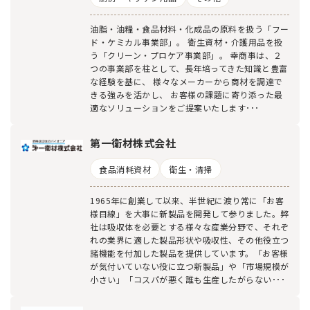
油脂・油糧・食品材料・化成品の原料を扱う「フー
ド・ケミカル事業部」。 衛生資材・介護用品を扱
う「クリーン・プロケア事業部」。 幸商事は、２
つの事業部を柱として、長年培ってきた知識と豊富
な経験を基に、 様々なメーカーから商材を調達で
きる強みを活かし、 お客様の課題に寄り添った最
適なソリューションをご提案いたします･･･
第一衛材株式会社
食品消耗資材
衛生・清掃
1965年に創業して以来、半世紀に渡り常に「お客
様目線」を大事に新製品を開発して参りました。弊
社は吸収体を必要とする様々な産業分野で、それぞ
れの業界に適した製品形状や吸収性、その他役立つ
諸機能を付加した製品を提供しています。「お客様
が気付いていない役に立つ新製品」や「市場規模が
小さい」「コスパが悪く誰も生産したがらない･･･