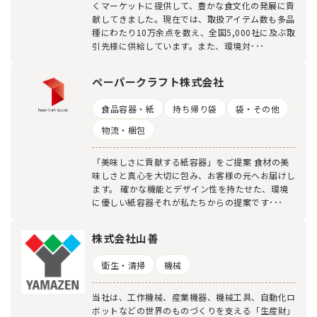
くマーケットに提供して、豊かな食文化の発展に貢
献してきました。現在では、取扱アイテム数も多品
種にわたり10万余点を数え、全国5,000社に及ぶ取
引先様に供給しています。また、環境対･･･
ペーパークラフト株式会社
食品容器・紙
持ち帰り袋
袋・その他
物流・梱包
「美味しさに貢献する紙容器」をご提案 食材の美
味しさと真心を大切に包み、お客様の元へお届けし
ます。 確かな機能とデザイン性を持たせた、環境
に優しい紙容器それが私たちからの提案です･･･
株式会社山善
衛生・清掃
機械
当社は、工作機械、産業機器、機械工具、自動化ロ
ボットなどの世界のものづくりを支える「生産財」