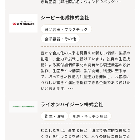
き角底袋（弊社商品名：ウィンドウバッグ･･･
シーピー化成株式会社
食品容器・プラスチック
食品容器・その他
豊かな食文化の未来を見据えた新しい価値、製品の
創造に、全力で挑戦し続けています。独自の生産技
術による高付加価値素材の開発から製造機器の設計
製作、生産ライン構築、製品開発、物流に至るま
で、培ってきた技術力と創造力を発揮し、お客様に
うれしい驚きと満足を提供できる企業であり続けた
いと考えます。･･･
ライオンハイジーン株式会社
衛生・清掃
厨房・キッチン用品
わたしたちは、事業者様と「清潔で衛生的な環境づ
くり」を行うことを通じて、人々の健康に貢献する