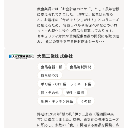
飲食業界では「お会計票のヒサゴ」として長年皆様
に支えられてきました。 現在は、伝票はもちろ
ん、お客様の「今だけ！少しだけ！」というニーズ
に応えるため、 容器ラベルや販促POPなどの小ロ
ット・内製化に役立つ商品も提案しております。
セキュリティ対策や環境配慮商品の開発にも取り組
み、 食品の安全を守る開封防止シール･･･
大黒工業株式会社
食品容器・紙
食品消耗資材
持ち帰り袋
ポリ袋・OPP袋・ラミネート袋
袋・その他
衛生・清掃
厨房・キッチン用品
その他
弊社は1950年“紙の町”伊予三島市（現四国中央
市）に誕生しました。以来、食文化の多様なニーズ
に即応し、多数の「食」に関連する商品を開発、広