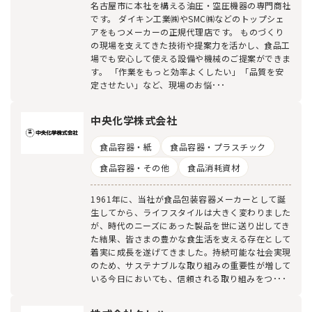
名古屋市に本社を構える油圧・空圧機器の専門商社
です。 ダイキン工業㈱やSMC㈱などのトップシェ
アをもつメーカーの正規代理店です。 ものづくり
の現場を支えてきた技術や提案力を活かし、食品工
場でも安心して使える設備や機械のご提案ができま
す。 「作業をもっと効率よくしたい」「品質を安
定させたい」など、現場のお悩･･･
中央化学株式会社
食品容器・紙
食品容器・プラスチック
食品容器・その他
食品消耗資材
1961年に、当社が食品包装容器メーカーとして誕
生してから、ライフスタイルは大きく変わりました
が、時代のニーズにあった製品を世に送り出してき
た結果、皆さまの豊かな食生活を支える存在として
着実に成長を遂げてきました。持続可能な社会実現
のため、サステナブルな取り組みの重要性が増して
いる今日においても、信頼される取り組みをつ･･･