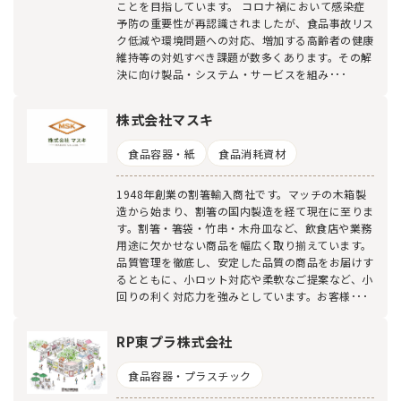
ことを目指しています。 コロナ禍において感染症
予防の重要性が再認識されましたが、食品事故リス
ク低減や環境問題への対応、増加する高齢者の健康
維持等の対処すべき課題が数多くあります。その解
決に向け製品・システム・サービスを組み･･･
株式会社マスキ
食品容器・紙
食品消耗資材
1948年創業の割箸輸入商社です。マッチの木箱製
造から始まり、割箸の国内製造を経て現在に至りま
す。割箸・箸袋・竹串・木舟皿など、飲食店や業務
用途に欠かせない商品を幅広く取り揃えています。
品質管理を徹底し、安定した品質の商品をお届けす
るとともに、小ロット対応や柔軟なご提案など、小
回りの利く対応力を強みとしています。お客様･･･
RP東プラ株式会社
食品容器・プラスチック