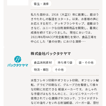
衛生・清掃
私たち高砂は、1916（大正5）年に創業し、庭ほう
きやたわしの製造をスタート。以来、お客様の声に
お応えする形で、デッキブラシやモップ、座敷ほう
きなど、ユニークな日用清掃用品を開発し、着実に
成長を続けてまいりました。 現在においては、
2021年6月HACCP完全義務化を受け、食品工場を
中心とした「食の分野」における清掃･･･
株式会社パックタケヤマ
食品消耗資材
持ち帰り袋
袋・その他
物流・梱包
その他
水性フレキソ印刷やオフセット印刷、オフセット輪
転、グラビア印刷など、グループ力を駆使して様々
な印刷に対応できる 紙袋メーカーです。 おしゃれ
な手提げはもちろんのこと、コンビニやスーパーで
使用されている唐揚げやコロッケ、フライドポテト
などの油モノをいれる耐油紙袋、バーガー袋、窓付