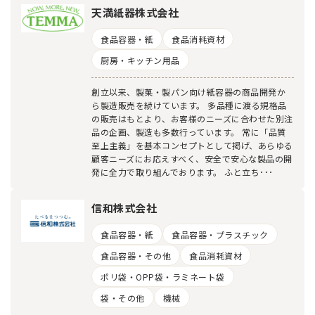
天満紙器株式会社
食品容器・紙
食品消耗資材
厨房・キッチン用品
創立以来、製菓・製パン向け紙容器の商品開発か
ら製造販売を続けています。 多品種に渡る規格品
の販売はもとより、お客様のニーズに合わせた別注
品の企画、製造も多数行っています。 常に「品質
至上主義」を基本コンセプトとして掲げ、あらゆる
顧客ニーズにお応えすべく、安全で安心な製品の開
発に全力で取り組んでおります。 ふと立ち･･･
信和株式会社
食品容器・紙
食品容器・プラスチック
食品容器・その他
食品消耗資材
ポリ袋・OPP袋・ラミネート袋
袋・その他
機械