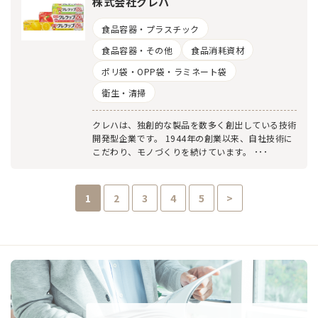
株式会社クレハ
食品容器・プラスチック
食品容器・その他
食品消耗資材
ポリ袋・OPP袋・ラミネート袋
衛生・清掃
クレハは、独創的な製品を数多く創出している技術
開発型企業です。 1944年の創業以来、自社技術に
こだわり、モノづくりを続けています。 ･･･
1
2
3
4
5
>