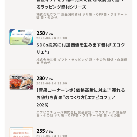
るラッピング資材シリーズ
株式会社ウツヰ 食品消耗資材 ポリ袋・OPP袋・ラミネート
袋 袋・その他
258
View
2026-06-26 09:00
SDGs提案に付加価値を生み出す包材「エコク
リエ®」
株式会社三景 ギフト・ラッピング 袋・その他 販促・店舗運
営 その他
280
View
2026-06-24 12:00
【青果コーナーレポ】価格高騰に対応！“売れる
お値打ち青果”のつくり方【エフピコフェア
2026】
エフピコチューパ株式会社 食品容器・プラスチック 食品容
器・その他 ポリ袋・OPP袋・ラミネート袋 袋・その他
255
View
2026-06-23 12:00