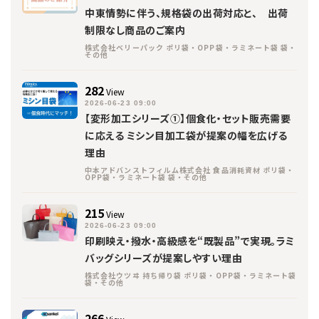
中東情勢に伴う、規格袋の出荷対応と、 出荷
制限なし商品のご案内
株式会社ベリーパック ポリ袋・OPP袋・ラミネート袋 袋・
その他
282
View
2026-06-23 09:00
【変形加工シリーズ①】個食化・セット販売需要
に応える ミシン目加工袋が提案の幅を広げる
理由
中本アドバンストフィルム株式会社 食品消耗資材 ポリ袋・
OPP袋・ラミネート袋 袋・その他
215
View
2026-06-23 09:00
印刷映え・撥水・高級感を“既製品”で実現。ラミ
バッグシリーズが提案しやすい理由
株式会社ウツヰ 持ち帰り袋 ポリ袋・OPP袋・ラミネート袋
袋・その他
266