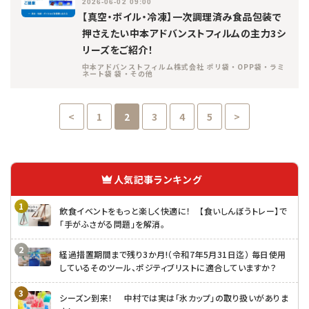
2026-06-02 09:00
【真空・ボイル・冷凍】一次調理済み食品包装で
押さえたい中本アドバンストフィルムの主力3シ
リーズをご紹介！
中本アドバンストフィルム株式会社 ポリ袋・OPP袋・ラミ
ネート袋 袋・その他
<
1
2
3
4
5
>
人気記事ランキング
飲食イベントをもっと楽しく快適に！ 【食いしんぼうトレー】で
「手がふさがる問題」を解消。
経過措置期間まで残り3か月!（令和7年5月31日迄） 毎日使用
しているそのツール、ポジティブリストに適合していますか？
シーズン到来！ 中村では実は「氷カップ」の取り扱いがありま