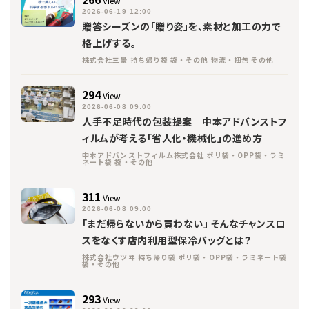
View
2026-06-19 12:00
贈答シーズンの「贈り姿」を、素材と加工の力で
格上げする。
株式会社三景 持ち帰り袋 袋・その他 物流・梱包 その他
294
View
2026-06-08 09:00
人手不足時代の包装提案 中本アドバンストフ
ィルムが考える「省人化・機械化」の進め方
中本アドバンストフィルム株式会社 ポリ袋・OPP袋・ラミ
ネート袋 袋・その他
311
View
2026-06-08 09:00
「まだ帰らないから買わない」 そんなチャンスロ
スをなくす店内利用型保冷バッグとは？
株式会社ウツヰ 持ち帰り袋 ポリ袋・OPP袋・ラミネート袋
袋・その他
293
View