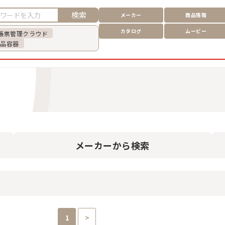
検索
メーカー
商品情報
カタログ
ムービー
帳票管理クラウド
食品容器
メーカー
から検索
1
>