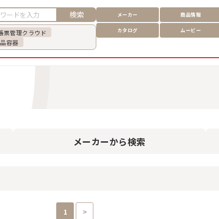
検索
メーカー
商品情報
カタログ
ムービー
帳票管理クラウド
食品容器
メーカー
から検索
1
>