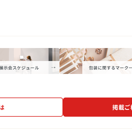
は
掲載ご