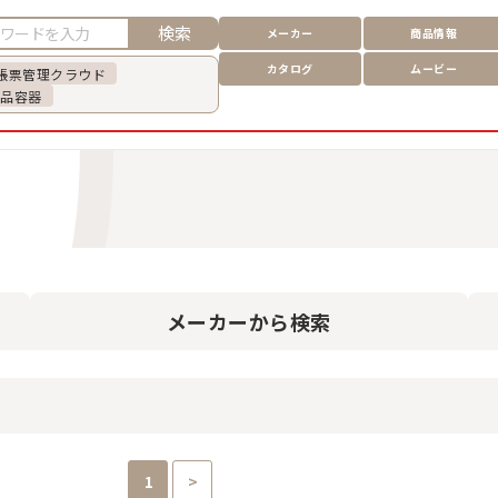
検索
メーカー
商品情報
カタログ
ムービー
帳票管理クラウド
食品容器
メーカー
から検索
1
>